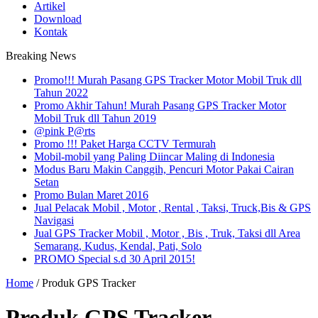
Artikel
Download
Kontak
Breaking News
Promo!!! Murah Pasang GPS Tracker Motor Mobil Truk dll
Tahun 2022
Promo Akhir Tahun! Murah Pasang GPS Tracker Motor
Mobil Truk dll Tahun 2019
@pink P@rts
Promo !!! Paket Harga CCTV Termurah
Mobil-mobil yang Paling Diincar Maling di Indonesia
Modus Baru Makin Canggih, Pencuri Motor Pakai Cairan
Setan
Promo Bulan Maret 2016
Jual Pelacak Mobil , Motor , Rental , Taksi, Truck,Bis & GPS
Navigasi
Jual GPS Tracker Mobil , Motor , Bis , Truk, Taksi dll Area
Semarang, Kudus, Kendal, Pati, Solo
PROMO Special s.d 30 April 2015!
Home
/
Produk GPS Tracker
Produk GPS Tracker