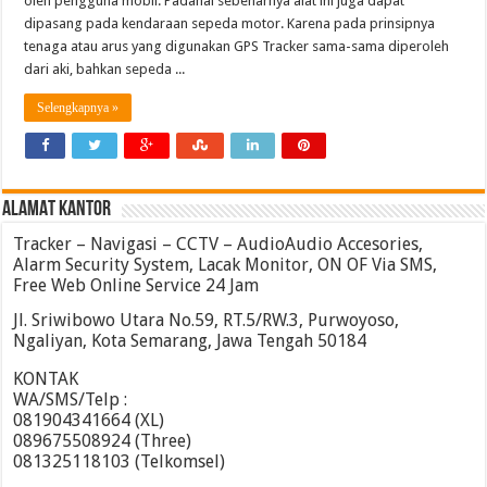
oleh pengguna mobil. Padahal sebenarnya alat ini juga dapat
dipasang pada kendaraan sepeda motor. Karena pada prinsipnya
tenaga atau arus yang digunakan GPS Tracker sama-sama diperoleh
dari aki, bahkan sepeda ...
Selengkapnya »
ALAMAT KANTOR
Tracker – Navigasi – CCTV – AudioAudio Accesories,
Alarm Security System, Lacak Monitor, ON OF Via SMS,
Free Web Online Service 24 Jam
Jl. Sriwibowo Utara No.59, RT.5/RW.3, Purwoyoso,
Ngaliyan, Kota Semarang, Jawa Tengah 50184
KONTAK
WA/SMS/Telp :
081904341664 (XL)
089675508924 (Three)
081325118103 (Telkomsel)