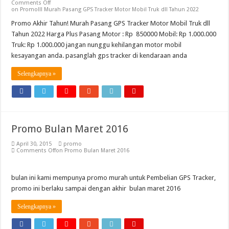
Comments Off
Promo Bulan Maret 2016
on Promo!!! Murah Pasang GPS Tracker Motor Mobil Truk dll Tahun 2022
Promo Akhir Tahun! Murah Pasang GPS Tracker Motor Mobil Truk dll
Jual Pelacak Mobil , Motor , Rental , Taksi, Truck,Bis & GPS Navigasi
Tahun 2022 Harga Plus Pasang Motor : Rp 850000 Mobil: Rp 1.000.000
Jual GPS Tracker Mobil , Motor , Bis , Truk, Taksi dll Area Semarang, Kudus, Ken
Truk: Rp 1.000.000 jangan nunggu kehilangan motor mobil
kesayangan anda. pasanglah gps tracker di kendaraan anda
PROMO Special s.d 30 April 2015!
Selengkapnya »
Promo Bulan Maret 2016
April 30, 2015
promo
Comments Off
on Promo Bulan Maret 2016
bulan ini kami mempunya promo murah untuk Pembelian GPS Tracker,
promo ini berlaku sampai dengan akhir bulan maret 2016
Selengkapnya »