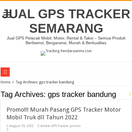
JUAL GPS TRACKER
SEMARANG
Jual GPS Pelacak Mobil, Motor, Rental & Taksi – Semua Produk
Berlisensi, Bergaransi, Murah & Berkualitas
Promo!!! Murah Pasang GPS Tracker Motor Mobil Truk dll Tahun 2022
Home
/
Tag Archives: gps tracker bandung
Promo Akhir Tahun! Murah Pasang GPS Tracker Motor Mobil Truk dll Tahun 20
Tag Archives:
gps tracker bandung
@pink P@rts
Promo!!! Murah Pasang GPS Tracker Motor
Promo !!! Paket Harga CCTV Termurah
Mobil Truk dll Tahun 2022
Mobil-mobil yang Paling Diincar Maling di Indonesia
August 30, 2022
Artikel GPS Tracker
,
promo
Modus Baru Makin Canggih, Pencuri Motor Pakai Cairan Setan