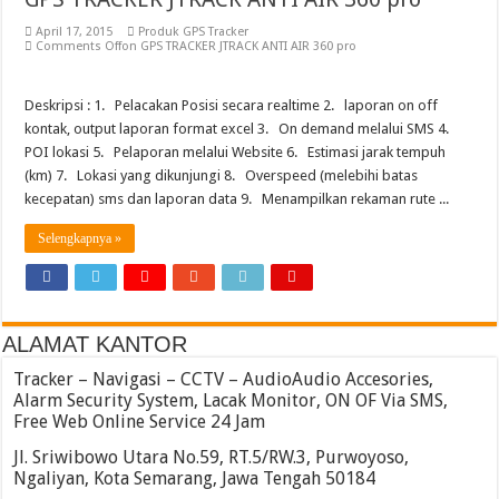
April 17, 2015
Produk GPS Tracker
Comments Off
on GPS TRACKER JTRACK ANTI AIR 360 pro
Deskripsi : 1. Pelacakan Posisi secara realtime 2. laporan on off
kontak, output laporan format excel 3. On demand melalui SMS 4.
POI lokasi 5. Pelaporan melalui Website 6. Estimasi jarak tempuh
(km) 7. Lokasi yang dikunjungi 8. Overspeed (melebihi batas
kecepatan) sms dan laporan data 9. Menampilkan rekaman rute ...
Selengkapnya »
ALAMAT KANTOR
Tracker – Navigasi – CCTV – AudioAudio Accesories,
Alarm Security System, Lacak Monitor, ON OF Via SMS,
Free Web Online Service 24 Jam
Jl. Sriwibowo Utara No.59, RT.5/RW.3, Purwoyoso,
Ngaliyan, Kota Semarang, Jawa Tengah 50184