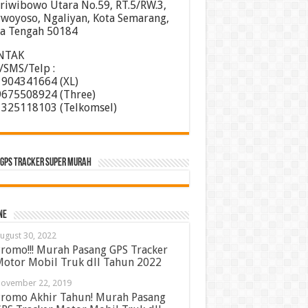
 Sriwibowo Utara No.59, RT.5/RW.3,
woyoso, Ngaliyan, Kota Semarang,
a Tengah 50184
NTAK
SMS/Telp :
904341664 (XL)
675508924 (Three)
325118103 (Telkomsel)
GPS TRACKER SUPER MURAH
ne
ugust 30, 2022
romo!!! Murah Pasang GPS Tracker
otor Mobil Truk dll Tahun 2022
ovember 22, 2019
romo Akhir Tahun! Murah Pasang