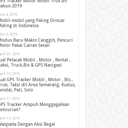
PS Tracker Motor Mobil Truk dll
ahun 2019
une 4, 2015
obil-mobil yang Paling Diincar
aling di Indonesia
une 4, 2015
odus Baru Makin Canggih, Pencuri
otor Pakai Cairan Setan
pril 23, 2015
ual Pelacak Mobil , Motor , Rental ,
aksi, Truck,Bis & GPS Navigasi
pril 19, 2015
ual GPS Tracker Mobil , Motor , Bis ,
ruk, Taksi dll Area Semarang, Kudus,
endal, Pati, Solo
pril 17, 2015
PS Tracker Ampuh Menggagalkan
encurian?
pril 17, 2015
aspada Dengan Aksi Begal