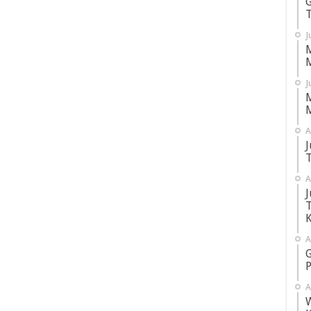
G
T
J
M
M
J
M
M
A
J
T
A
J
T
K
A
G
P
A
W