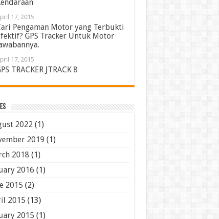
endaraan
pril 17, 2015
ari Pengaman Motor yang Terbukti
fektif? GPS Tracker Untuk Motor
awabannya.
pril 17, 2015
PS TRACKER JTRACK 8
es
ust 2022
(1)
vember 2019
(1)
ch 2018
(1)
uary 2016
(1)
e 2015
(2)
il 2015
(13)
uary 2015
(1)