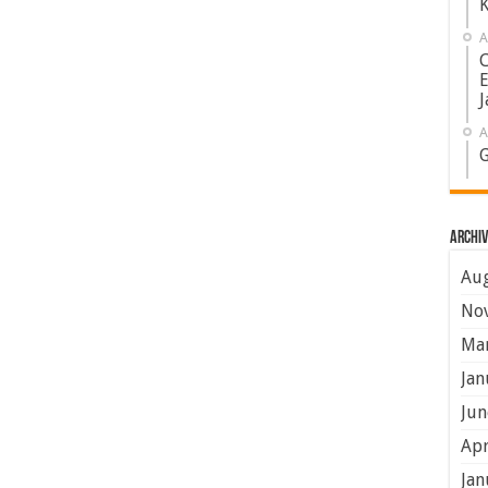
K
A
C
E
J
A
G
Archiv
Aug
No
Mar
Jan
Jun
Apr
Jan