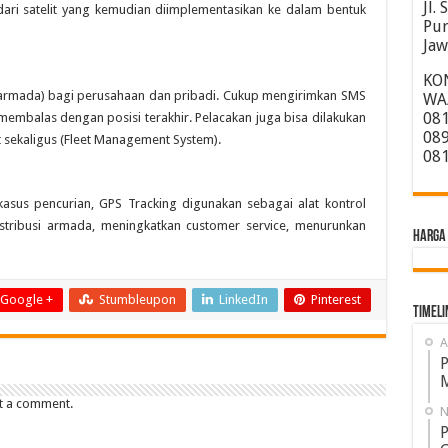
Jl.
 dari satelit yang kemudian diimplementasikan ke dalam bentuk
Pur
Jaw
KO
armada) bagi perusahaan dan pribadi. Cukup mengirimkan SMS
WA/
081
embalas dengan posisi terakhir. Pelacakan juga bisa dilakukan
089
 sekaligus (Fleet Management System).
081
asus pencurian, GPS Tracking digunakan sebagai alat kontrol
stribusi armada, meningkatkan customer service, menurunkan
HARGA 
Google +
Stumbleupon
LinkedIn
Pinterest
Timeli
A
P
M
t a comment.
N
P