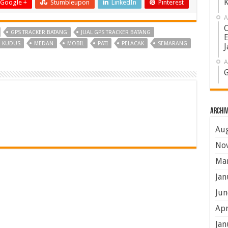
K
Google +
Stumbleupon
LinkedIn
Pinterest
A
C
GPS TRACKER BATANG
JUAL GPS TRACKER BATANG
E
KUDUS
MEDAN
MOBIL
PATI
PELACAK
SEMARANG
J
A
G
Archiv
Aug
No
Mar
Jan
Jun
Apr
Jan