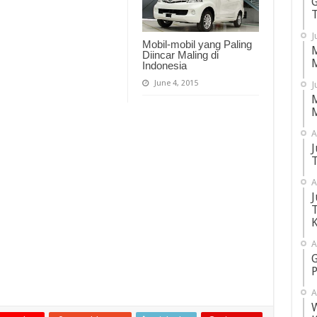
G
T
J
Mobil-mobil yang Paling
M
Diincar Maling di
M
Indonesia
June 4, 2015
J
M
M
A
J
T
A
J
T
K
A
G
P
A
W