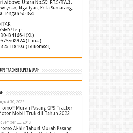
 Sriwibowo Utara No.59, RT.5/RW.3,
woyoso, Ngaliyan, Kota Semarang,
a Tengah 50184
NTAK
SMS/Telp :
904341664 (XL)
675508924 (Three)
325118103 (Telkomsel)
GPS TRACKER SUPER MURAH
ne
ugust 30, 2022
romo!!! Murah Pasang GPS Tracker
otor Mobil Truk dll Tahun 2022
ovember 22, 2019
romo Akhir Tahun! Murah Pasang