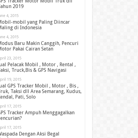
PS Tracker Motor Mobil Truk dll
ahun 2019
une 4, 2015
obil-mobil yang Paling Diincar
aling di Indonesia
une 4, 2015
odus Baru Makin Canggih, Pencuri
otor Pakai Cairan Setan
pril 23, 2015
ual Pelacak Mobil , Motor , Rental ,
aksi, Truck,Bis & GPS Navigasi
pril 19, 2015
ual GPS Tracker Mobil , Motor , Bis ,
ruk, Taksi dll Area Semarang, Kudus,
endal, Pati, Solo
pril 17, 2015
PS Tracker Ampuh Menggagalkan
encurian?
pril 17, 2015
aspada Dengan Aksi Begal