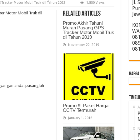
Jl.
Tracker Motor Mobil Truk dll Tahun 2022
1,850 Views
Pur
Related Articles
er Motor Mobil Truk dll
Jaw
Promo Akhir Tahun!
KO
Murah Pasang GPS
WA/
Tracker Motor Mobil Truk
081
dll Tahun 2019
089
November 22, 2019
081
HARGA 
ayangan anda. pasanglah
Timeli
Promo !!! Paket Harga
A
CCTV Termurah
P
January 1, 2016
M
N
P