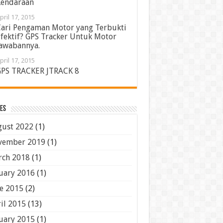
endaraan
pril 17, 2015
ari Pengaman Motor yang Terbukti
fektif? GPS Tracker Untuk Motor
awabannya.
pril 17, 2015
PS TRACKER JTRACK 8
es
ust 2022
(1)
vember 2019
(1)
ch 2018
(1)
uary 2016
(1)
e 2015
(2)
il 2015
(13)
uary 2015
(1)