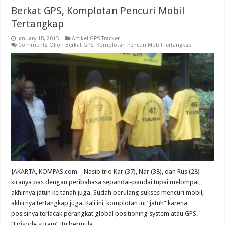
Berkat GPS, Komplotan Pencuri Mobil
Tertangkap
January 18, 2015
Artikel GPS Tracker
Comments Off
on Berkat GPS, Komplotan Pencuri Mobil Tertangkap
JAKARTA, KOMPAS.com – Nasib trio Kar (37), Nar (38), dan Rus (28)
kiranya pas dengan peribahasa sepandai-pandai tupai melompat,
akhirnya jatuh ke tanah juga. Sudah berulang sukses mencuri mobil,
akhirnya tertangkap juga. Kali ini, komplotan ini “jatuh” karena
posisinya terlacak perangkat global positioning system atau GPS.
“Episode suram” itu bermula ...