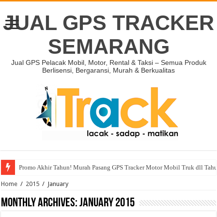
JUAL GPS TRACKER
SEMARANG
Jual GPS Pelacak Mobil, Motor, Rental & Taksi – Semua Produk
Berlisensi, Bergaransi, Murah & Berkualitas
Promo Akhir Tahun! Murah Pasang GPS Tracker Motor Mobil Truk dll Tah
Home
/
2015
/
January
Monthly Archives:
January 2015